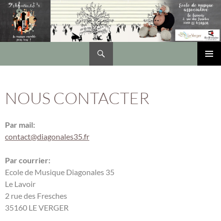
Recherche
DIAGONALES 35
ALLER
Me
AU
CONTENU
prin
NOUS CONTACTER
Par mail:
contact@diagonales35.fr
Par courrier:
Ecole de Musique Diagonales 35
Le Lavoir
2 rue des Fresches
35160 LE VERGER