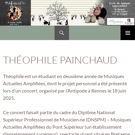
Recherche
DIAGONALES 35
ALLER
Me
AU
CONTENU
prin
THÉOPHILE PAINCHAUD
Théophile est un étudiant en deuxième année de Musiques
Actuelles Amplifiées, dont le projet personnel a été présenté
lors d’un concert, organisé par l’Antipode à Rennes le 18 juin
2025.
Ce concert faisait partie du cadre du Diplôme National
Supérieur Professionnel de Musicien·ne (DNSPM) – Musiques
Actuelles Amplifiées du Pont Supérieur (un établissement
d’enseignement supérieur), spectacle vivant situé en Bretagne.