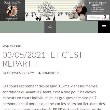
Recherche
DIAGONALES 35
ALLER
Me
AU
CONTENU
prin
NON CLASSÉ
03/05/2021 : ET C’EST
REPARTI !
13 NOVEMBRE 2021
DOMINIQUE
Les cours reprennent dès ce lundi 03 mai dans les mêmes
conditions qu’avant le 6 mars, c’est à dire pour les élèves
mineurs en cours individuel et les groupes de moins de 7
personnes sauf pour le djembé, car les cours ont lieu dans des
locaux qui ne sont pas classés EPRP de type R. Les cours de