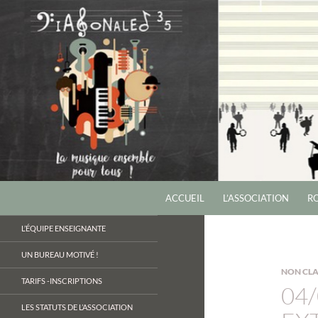
ALLER AU CONTENU
Recherche
ACCUEIL
L’ASSOCIATION
RO
La musique ensemble pour tous
L’ÉQUIPE ENSEIGNANTE
UN BUREAU MOTIVÉ !
NON CLA
TARIFS -INSCRIPTIONS
04
LES STATUTS DE L’ASSOCIATION