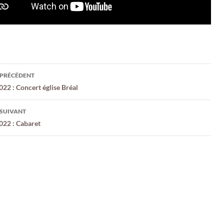
gation
 PRÉCÉDENT
22 : Concert église Bréal
cles
 SUIVANT
022 : Cabaret