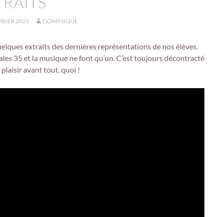
TRAITS
VRIER 2023
DOMINIQUE
uelques extraits des dernières représentations de nos élèves.
les 35 et la musique ne font qu’un. C’est toujours décontracté
plaisir avant tout, quoi !