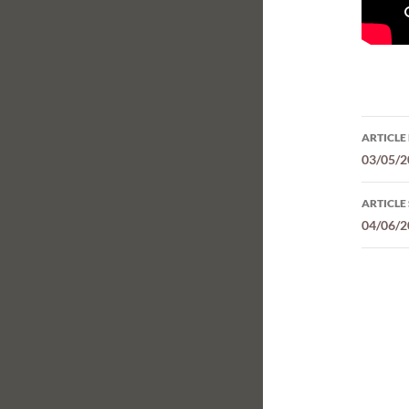
Navi
ARTICLE
des
03/05/20
arti
ARTICLE
04/06/2