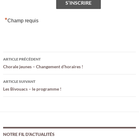
*
Champ requis
Navigation
ARTICLE PRÉCÉDENT
des
Chorale jeunes – Changement d’horaires !
articles
ARTICLE SUIVANT
Les Bivouacs – le programme !
NOTRE FIL D’ACTUALITÉS