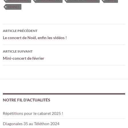
RENNES
Navigation
ARTICLE PRÉCÉDENT
des
Le concert de Noël, enfin les vidéos !
articles
ARTICLE SUIVANT
Mini-concert de février
NOTRE FIL D’ACTUALITÉS
Répétitions pour le cabaret 2025 !
Diagonales 35 au Téléthon 2024