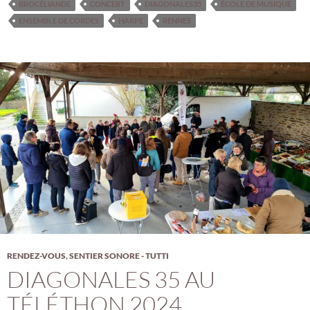
BROCÉLIANDE
CONCERT
DIAGONALES35
ÉCOLE DE MUSIQUE
ENSEMBLE DE CORDES
HARPE
RENNES
RENDEZ-VOUS
,
SENTIER SONORE - TUTTI
DIAGONALES 35 AU
TÉLÉTHON 2024