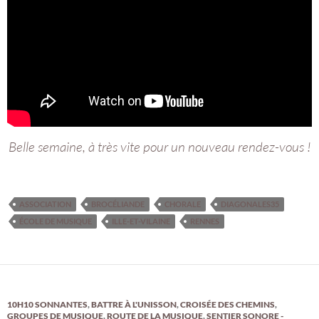
Belle semaine, à très vite pour un nouveau rendez-vous !
ASSOCIATION
BROCÉLIANDE
CHORALE
DIAGONALES35
ÉCOLE DE MUSIQUE
ILLE-ET-VILAINE
RENNES
10H10 SONNANTES
,
BATTRE À L'UNISSON
,
CROISÉE DES CHEMINS
,
GROUPES DE MUSIQUE
,
ROUTE DE LA MUSIQUE
,
SENTIER SONORE -