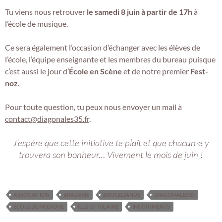
Tu viens nous retrouver
le samedi 8 juin à partir de 17h
à
l’école de musique.
Ce sera également l’occasion d’échanger avec les élèves de
l’école, l’équipe enseignante et les membres du bureau puisque
c’est aussi le jour d’
École en Scène
et de notre premier
Fest-
noz
.
Pour toute question, tu peux nous envoyer un mail à
contact@diagonales35.fr
.
J’espère que cette initiative te plaît et que chacun·e y
trouvera son bonheur… Vivement le mois de juin !
ASSOCIATION
BRADERIE
BROCÉLIANDE
DIAGONALES35
ÉCOLE DE MUSIQUE
ILLE-ET-VILAINE
INSTRUMENTS